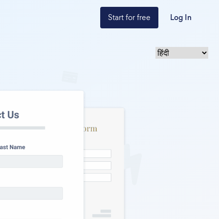
Start for free
Log In