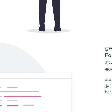
कुछ
For
वह 
सकत
अन्
ढूंढ
barg