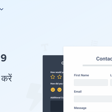
19
करें