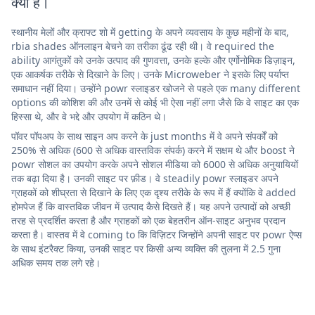
क्या है।
स्थानीय मेलों और क्राफ्ट शो में getting के अपने व्यवसाय के कुछ महीनों के बाद,
rbia shades ऑनलाइन बेचने का तरीका ढूंढ रही थी। वे required the
ability आगंतुकों को उनके उत्पाद की गुणवत्ता, उनके हल्के और एर्गोनोमिक डिज़ाइन,
एक आकर्षक तरीके से दिखाने के लिए। उनके Microweber ने इसके लिए पर्याप्त
समाधान नहीं दिया। उन्होंने powr स्लाइडर खोजने से पहले एक many different
options की कोशिश की और उनमें से कोई भी ऐसा नहीं लगा जैसे कि वे साइट का एक
हिस्सा थे, और वे भद्दे और उपयोग में कठिन थे।
पॉवर पॉपअप के साथ साइन अप करने के just months में वे अपने संपर्कों को
250% से अधिक (600 से अधिक वास्तविक संपर्क) करने में सक्षम थे और boost ने
powr सोशल का उपयोग करके अपने सोशल मीडिया को 6000 से अधिक अनुयायियों
तक बढ़ा दिया है। उनकी साइट पर फ़ीड। वे steadily powr स्लाइडर अपने
ग्राहकों को शीघ्रता से दिखाने के लिए एक दृश्य तरीके के रूप में हैं क्योंकि वे added
होमपेज हैं कि वास्तविक जीवन में उत्पाद कैसे दिखते हैं। यह अपने उत्पादों को अच्छी
तरह से प्रदर्शित करता है और ग्राहकों को एक बेहतरीन ऑन-साइट अनुभव प्रदान
करता है। वास्तव में वे coming to कि विज़िटर जिन्होंने अपनी साइट पर powr ऐप्स
के साथ इंटरैक्ट किया, उनकी साइट पर किसी अन्य व्यक्ति की तुलना में 2.5 गुना
अधिक समय तक लगे रहे।