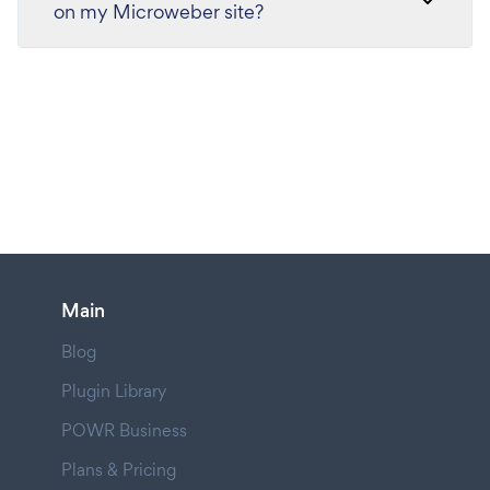
on my Microweber site?
Main
Blog
Plugin Library
POWR Business
Plans & Pricing