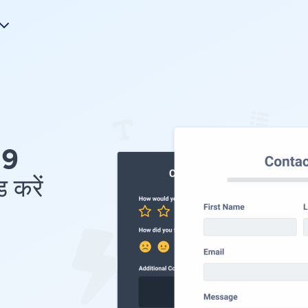
19
 करें