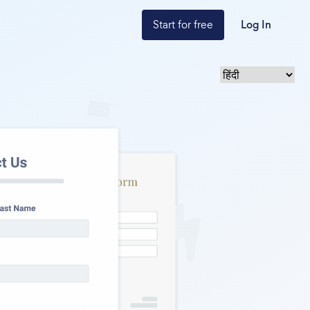
Start for free
Log In