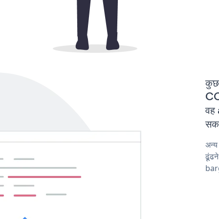
कुछ
COV
वह 
सकत
अन्
ढूंढ
barg