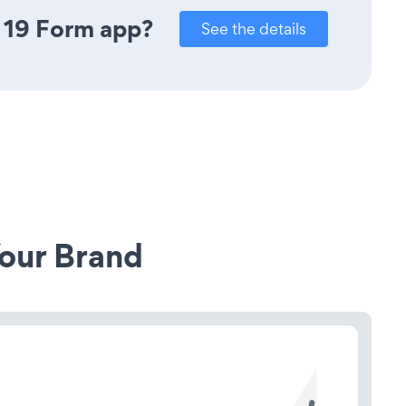
 19 Form app?
See the details
our Brand