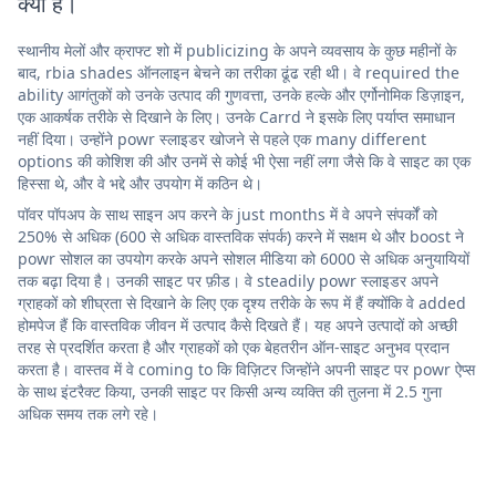
क्या है।
स्थानीय मेलों और क्राफ्ट शो में publicizing के अपने व्यवसाय के कुछ महीनों के
बाद, rbia shades ऑनलाइन बेचने का तरीका ढूंढ रही थी। वे required the
ability आगंतुकों को उनके उत्पाद की गुणवत्ता, उनके हल्के और एर्गोनोमिक डिज़ाइन,
एक आकर्षक तरीके से दिखाने के लिए। उनके Carrd ने इसके लिए पर्याप्त समाधान
नहीं दिया। उन्होंने powr स्लाइडर खोजने से पहले एक many different
options की कोशिश की और उनमें से कोई भी ऐसा नहीं लगा जैसे कि वे साइट का एक
हिस्सा थे, और वे भद्दे और उपयोग में कठिन थे।
पॉवर पॉपअप के साथ साइन अप करने के just months में वे अपने संपर्कों को
250% से अधिक (600 से अधिक वास्तविक संपर्क) करने में सक्षम थे और boost ने
powr सोशल का उपयोग करके अपने सोशल मीडिया को 6000 से अधिक अनुयायियों
तक बढ़ा दिया है। उनकी साइट पर फ़ीड। वे steadily powr स्लाइडर अपने
ग्राहकों को शीघ्रता से दिखाने के लिए एक दृश्य तरीके के रूप में हैं क्योंकि वे added
होमपेज हैं कि वास्तविक जीवन में उत्पाद कैसे दिखते हैं। यह अपने उत्पादों को अच्छी
तरह से प्रदर्शित करता है और ग्राहकों को एक बेहतरीन ऑन-साइट अनुभव प्रदान
करता है। वास्तव में वे coming to कि विज़िटर जिन्होंने अपनी साइट पर powr ऐप्स
के साथ इंटरैक्ट किया, उनकी साइट पर किसी अन्य व्यक्ति की तुलना में 2.5 गुना
अधिक समय तक लगे रहे।