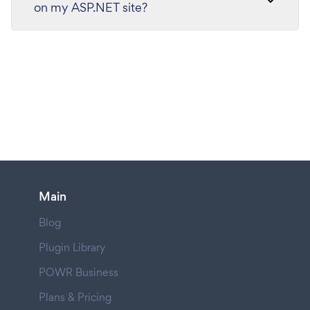
on my ASP.NET site?
Main
Blog
Plugin Library
POWR Business
Plans & Pricing