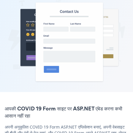
आपकी COVID 19 Form साइट पर ASP.NET एंबेड करना कभी
आसान नहीं रहा
अपनी अनुकूलित COVID 19 Form ASP.NET एप्लिकेशन बनाएं, अपनी वेबसाइट
की शैली और रंगों से मेल खाएं, और COVID 19 Form अपने ASP.NET पृष्ठ, पोस्ट,