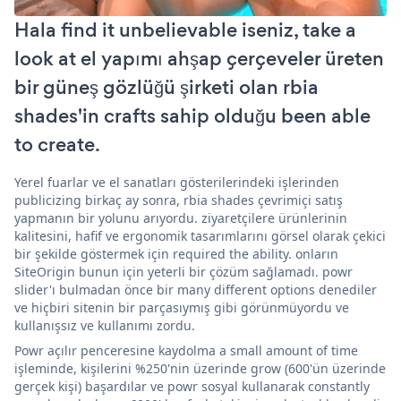
Hala find it unbelievable iseniz, take a
look at el yapımı ahşap çerçeveler üreten
bir güneş gözlüğü şirketi olan rbia
shades'in crafts sahip olduğu been able
to create.
Yerel fuarlar ve el sanatları gösterilerindeki işlerinden
publicizing birkaç ay sonra, rbia shades çevrimiçi satış
yapmanın bir yolunu arıyordu. ziyaretçilere ürünlerinin
kalitesini, hafif ve ergonomik tasarımlarını görsel olarak çekici
bir şekilde göstermek için required the ability. onların
SiteOrigin bunun için yeterli bir çözüm sağlamadı. powr
slider'ı bulmadan önce bir many different options denediler
ve hiçbiri sitenin bir parçasıymış gibi görünmüyordu ve
kullanışsız ve kullanımı zordu.
Powr açılır penceresine kaydolma a small amount of time
işleminde, kişilerini %250'nin üzerinde grow (600'ün üzerinde
gerçek kişi) başardılar ve powr sosyal kullanarak constantly