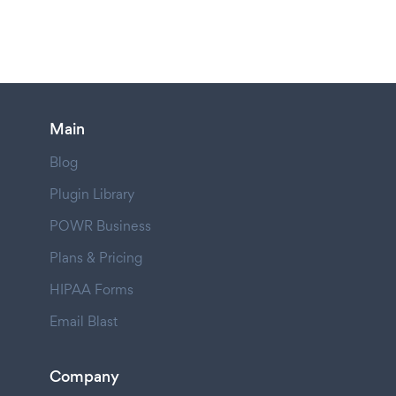
Main
Blog
Plugin Library
POWR Business
Plans & Pricing
HIPAA Forms
Email Blast
Company