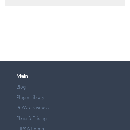
Main
Blog
Plugin Library
POWR Business
Plans & Pricing
HIPAA Forms