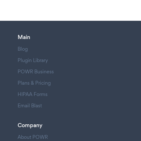
Main
Blog
Plugin Library
POWR Business
Plans & Pricing
HIPAA Forms
Email Blast
Company
About POWR