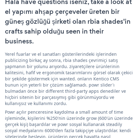
Hala have questions iseniz, take a look at
el yapımı ahşap çerçeveler üreten bir
güneş gözlüğü şirketi olan rbia shades'in
crafts sahip olduğu seen in their
business.
Yerel fuarlar ve el sanatları gösterilerindeki işlerinden
publicizing birkaç ay sonra, rbia shades çevrimiçi satış
yapmanın bir yolunu arıyordu. ziyaretçilere ürünlerinin
kalitesini, hafif ve ergonomik tasarımlarını görsel olarak çekici
bir şekilde göstermek için wanted. onların Kentico CMS
bunun için yeterli bir çözüm sağlamadı. powr slider'ı
bulmadan önce bir different third-party apps denediler ve
hiçbiri sitenin bir parçasıymış gibi görünmüyordu ve
kullanışsız ve kullanımı zordu.
Powr açılır penceresine kaydolma a small amount of time
işleminde, kişilerini %250'nin üzerinde grow (600'ün üzerinde
gerçek kişi) başardılar ve powr sosyal kullanarak steadily
sosyal medyalarını 6000'den fazla takipçiye ulaştırdılar. kendi
sitelerinde besleyin. ürünlerin gerçek hayatta nasıl