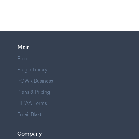
Main
Blog
Plugin Library
POWR Business
Plans & Pricing
HIPAA Forms
Email Blast
Company