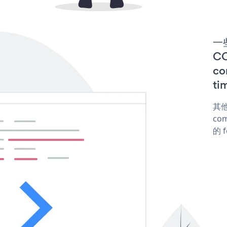
一些
C
co
ti
其他
com
的 f