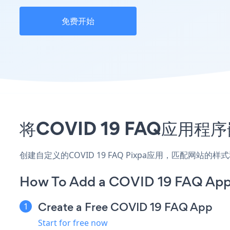
免费开始
将COVID 19 FAQ应用
创建自定义的COVID 19 FAQ Pixpa应用，匹配网站
How To Add a COVID 19 FAQ App 
Create a Free COVID 19 FAQ App
Start for free now