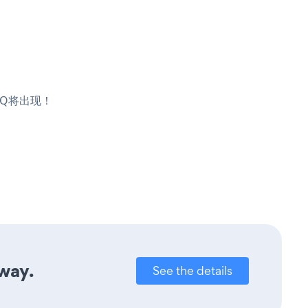
FAQ将出现！
away.
See the details