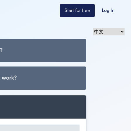
Start for free
Log In