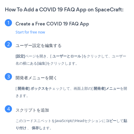
How To Add a COVID 19 FAQ App on SpaceCraft:
Create a Free COVID 19 FAQ App
Start for free now
ユーザー設定を編集する
[設定]
ページを開き、[
ユーザーとロール
]をクリックして、ユーザー
名の横にある[編集]をクリックします。
開発者メニューを開く
[
開発者]
ボックスを
チェックして、画面上部の[
開発者]メニュー
を開
きます。
スクリプトを追加
このコードスニペットをJavaScriptのHeadセクションに
コピー
して
貼
り付け
、
保存し
ます。