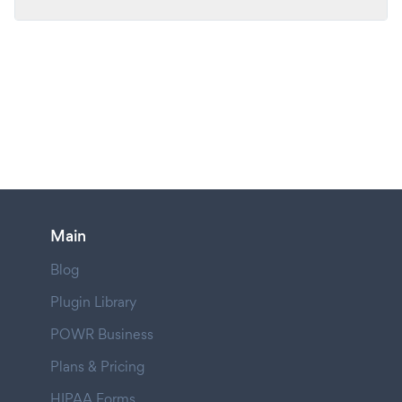
Main
Blog
Plugin Library
POWR Business
Plans & Pricing
HIPAA Forms