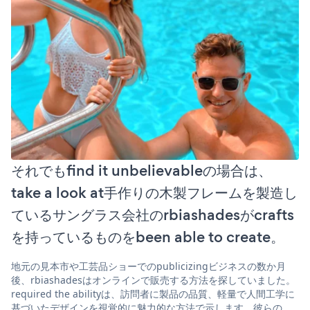
それでもfind it unbelievableの場合は、
take a look at手作りの木製フレームを製造し
ているサングラス会社のrbiashadesがcrafts
を持っているものをbeen able to create。
地元の見本市や工芸品ショーでのpublicizingビジネスの数か月
後、rbiashadesはオンラインで販売する方法を探していました。
required the abilityは、訪問者に製品の品質、軽量で人間工学に
基づいたデザインを視覚的に魅力的な方法で示します。彼らの