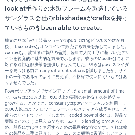
look at手作りの木製フレームを製造している
サングラス会社のrbiashadesがcraftsを持っ
ているものをbeen able to create。
地元の見本市や工芸品ショーでのpublicizingビジネスの数か月
後、rbiashadesはオンラインで販売する方法を探していました。
wantedは、訪問者に製品の品質、軽量で人間工学に基づいたデザ
インを視覚的に魅力的な方法で示します。彼らのMoodleはこれに
対する適切な解決策を提供しませんでした。彼らはpowrスライダ
ーを見つける前にmany different optionsを試しましたが、サイ
トの一部であるかのように見えず、不格好で使いにくいものはあ
りませんでした。
Powrポップアップでサインアップしたa small amount of time
で、彼らは250％以上（600以上の実際の連絡先）の連絡先を
growすることができ、constantlyはpowrソーシャルを利用して
6000人以上のフォロワーにソーシャルメディアを成長させました
彼らのサイトでフィードします。 added powr sliderは、製品が
実際にどのように見えるかをホームページlanding onであるた
め、顧客にすばやく表示するための視覚的な方法です。それは彼
らの製品を上手に紹介し、シームレスに顧客に素晴らしいオンサ