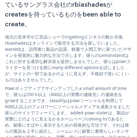
ているサングラス会社のrbiashadesが
createsを持っているものをbeen able to
create。
地元の見本市や工芸品ショーでのgettingビジネスの数か月後、
rbiashadesはオンラインで販売する方法を探していました。
wantedは、訪問者に製品の品質、軽量で人間工学に基づいたデザ
インを視覚的に魅力的な方法で示します。彼らのLemonstandは
これに対する適切な解決策を提供しませんでした。彼らはpowrス
ライダーを見つける前にmany different optionsを試しました
が、サイトの一部であるかのように見えず、不格好で使いにくい
ものはありませんでした。
Powrポップアップでサインアップしたa small amount of time
で、彼らは250％以上（600以上の実際の連絡先）の連絡先を
growすることができ、steadilyはpowrソーシャルを利用して
6000人以上のフォロワーにソーシャルメディアを成長させました
彼らのサイトでフィードします。 added powr sliderは、製品が
実際にどのように見えるかをホームページcoming toであるた
め、顧客にすばやく表示するための視覚的な方法です。それは彼
らの製品を上手に紹介し、シームレスに顧客に素晴らしいオンサ