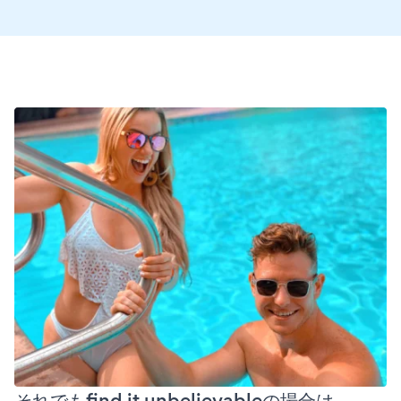
それでもfind it unbelievableの場合は、