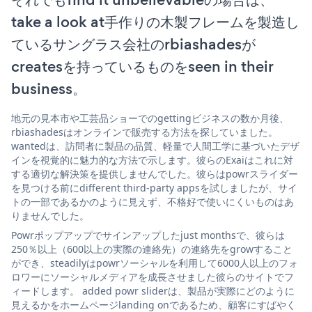
take a look at手作りの木製フレームを製造し
ているサングラス会社のrbiashadesが
createsを持っているものをseen in their
business。
地元の見本市や工芸品ショーでのgettingビジネスの数か月後、
rbiashadesはオンラインで販売する方法を探していました。
wantedは、訪問者に製品の品質、軽量で人間工学に基づいたデザ
インを視覚的に魅力的な方法で示します。彼らのExaiはこれに対
する適切な解決策を提供しませんでした。彼らはpowrスライダー
を見つける前にdifferent third-party appsを試しましたが、サイ
トの一部であるかのように見えず、不格好で使いにくいものはあ
りませんでした。
Powrポップアップでサインアップしたjust monthsで、彼らは
250％以上（600以上の実際の連絡先）の連絡先をgrowすること
ができ、steadilyはpowrソーシャルを利用して6000人以上のフォ
ロワーにソーシャルメディアを成長させました彼らのサイトでフ
ィードします。 added powr sliderは、製品が実際にどのように
見えるかをホームページlanding onであるため、顧客にすばやく