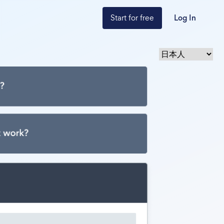
Start for free
Log In