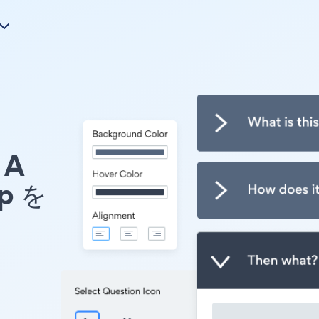
A
p を