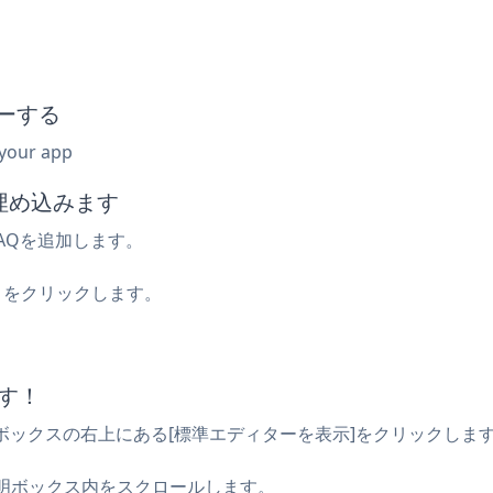
ーする
 your app
に埋め込みます
FAQを追加します。
or」をクリックします。
。
ます！
、説明ボックスの右上にある[標準エディターを表示]をクリックしま
明ボックス内をスクロールします。