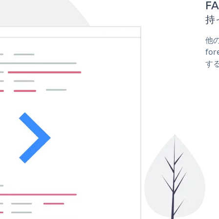
F
持
他の
fo
する