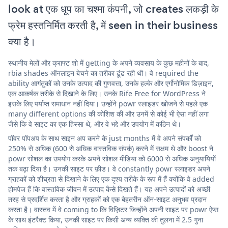
look at एक धूप का चश्मा कंपनी, जो creates लकड़ी के
फ्रेम हस्तनिर्मित करती है, में seen in their business
क्या है।
स्थानीय मेलों और क्राफ्ट शो में getting के अपने व्यवसाय के कुछ महीनों के बाद,
rbia shades ऑनलाइन बेचने का तरीका ढूंढ रही थी। वे required the
ability आगंतुकों को उनके उत्पाद की गुणवत्ता, उनके हल्के और एर्गोनोमिक डिज़ाइन,
एक आकर्षक तरीके से दिखाने के लिए। उनके Rife Free for WordPress ने
इसके लिए पर्याप्त समाधान नहीं दिया। उन्होंने powr स्लाइडर खोजने से पहले एक
many different options की कोशिश की और उनमें से कोई भी ऐसा नहीं लगा
जैसे कि वे साइट का एक हिस्सा थे, और वे भद्दे और उपयोग में कठिन थे।
पॉवर पॉपअप के साथ साइन अप करने के just months में वे अपने संपर्कों को
250% से अधिक (600 से अधिक वास्तविक संपर्क) करने में सक्षम थे और boost ने
powr सोशल का उपयोग करके अपने सोशल मीडिया को 6000 से अधिक अनुयायियों
तक बढ़ा दिया है। उनकी साइट पर फ़ीड। वे constantly powr स्लाइडर अपने
ग्राहकों को शीघ्रता से दिखाने के लिए एक दृश्य तरीके के रूप में हैं क्योंकि वे added
होमपेज हैं कि वास्तविक जीवन में उत्पाद कैसे दिखते हैं। यह अपने उत्पादों को अच्छी
तरह से प्रदर्शित करता है और ग्राहकों को एक बेहतरीन ऑन-साइट अनुभव प्रदान
करता है। वास्तव में वे coming to कि विज़िटर जिन्होंने अपनी साइट पर powr ऐप्स
के साथ इंटरैक्ट किया, उनकी साइट पर किसी अन्य व्यक्ति की तुलना में 2.5 गुना