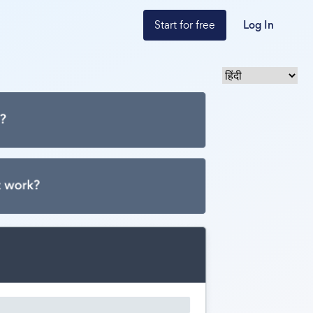
Start for free
Log In