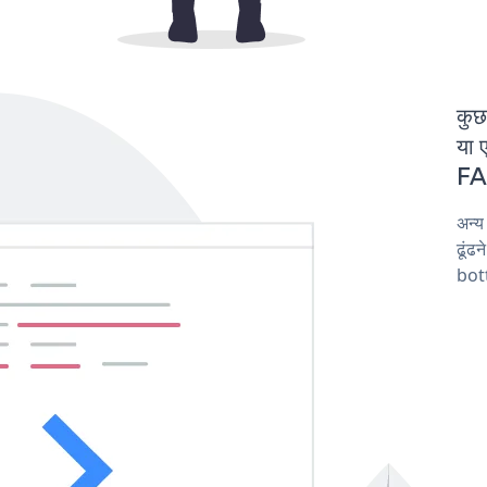
कुछ
या 
FAQ
अन्
ढूंढ
bot