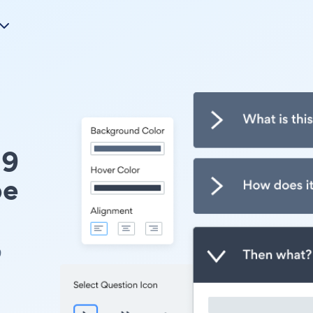
19
pe
9