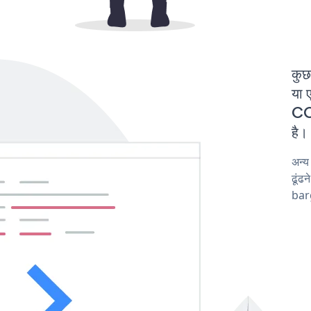
कुछ
या 
CO
है।
अन्
ढूंढ
barg