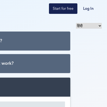
Start for free
Log In