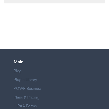
Main
Blog
Plugin Library
POWR Business
Plans & Pricing
HIPAA Forms