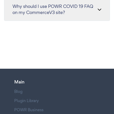
Why should I use POWR COVID 19 FAQ
on my CommerceV3 site?
Main
Blog
Plugin Library
POWR Business