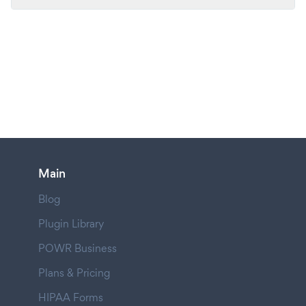
Main
Blog
Plugin Library
POWR Business
Plans & Pricing
HIPAA Forms