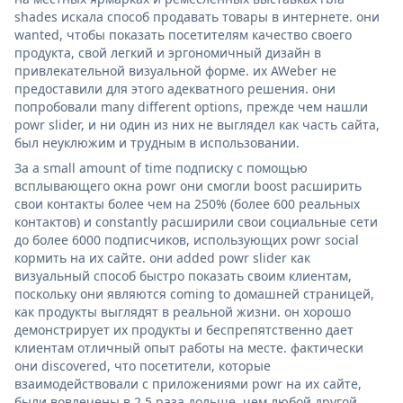
shades искала способ продавать товары в интернете. они
wanted, чтобы показать посетителям качество своего
продукта, свой легкий и эргономичный дизайн в
привлекательной визуальной форме. их AWeber не
предоставили для этого адекватного решения. они
попробовали many different options, прежде чем нашли
powr slider, и ни один из них не выглядел как часть сайта,
был неуклюжим и трудным в использовании.
За a small amount of time подписку с помощью
всплывающего окна powr они смогли boost расширить
свои контакты более чем на 250% (более 600 реальных
контактов) и constantly расширили свои социальные сети
до более 6000 подписчиков, использующих powr social
кормить на их сайте. они added powr slider как
визуальный способ быстро показать своим клиентам,
поскольку они являются coming to домашней страницей,
как продукты выглядят в реальной жизни. он хорошо
демонстрирует их продукты и беспрепятственно дает
клиентам отличный опыт работы на месте. фактически
они discovered, что посетители, которые
взаимодействовали с приложениями powr на их сайте,
были вовлечены в 2,5 раза дольше, чем любой другой