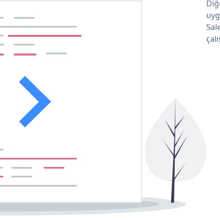
Diğ
uyg
Sal
çalı