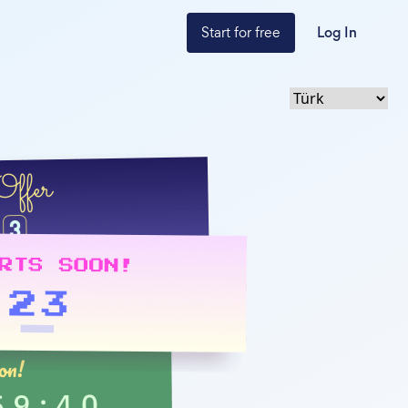
Start for free
Log In