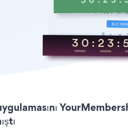
ygulamasını YourMembership
ıştı