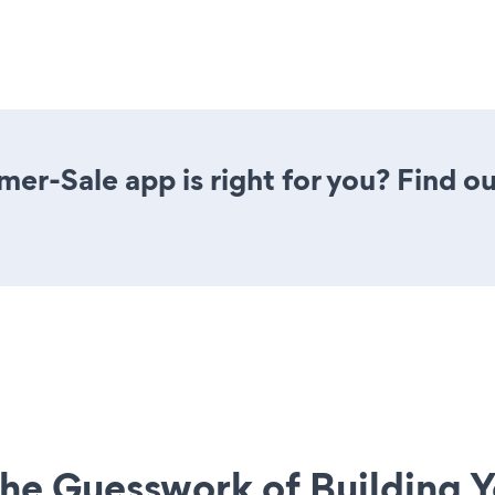
er-Sale app is right for you? Find o
he Guesswork of Building Y