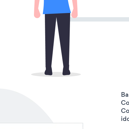
Ba
Co
Co
idd