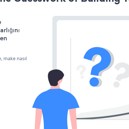
e
arlığını
den
e, make nasıl