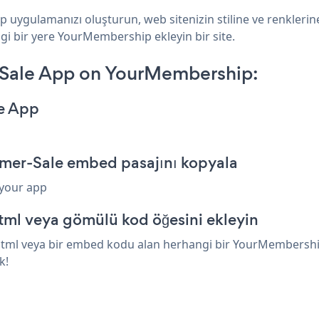
uygulamanızı oluşturun, web sitenizin stiline ve renklerin
gi bir yere YourMembership ekleyin bir site.
Sale App on YourMembership:
e App
er-Sale embed pasajını kopyala
 your app
ml veya gömülü kod öğesini ekleyin
ml veya bir embed kodu alan herhangi bir YourMembership ö
k!