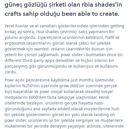
güneş gözlüğü şirketi olan rbia shades'in
crafts sahip olduğu been able to create.
Yerel fuarlar ve el sanatları gösterilerindeki işlerinden getting
birkaç ay sonra, rbia shades çevrimiçi satış yapmanın bir
yolunu arıyordu. ziyaretçilere ürünlerinin kalitesini, hafif ve
ergonomik tasarımlarını görsel olarak çekici bir şekilde
göstermek için wanted. onların LearnWorlds bunun için
yeterli bir çözüm sağlamadı. powr slider'ı bulmadan önce bir
different third-party apps denediler ve hiçbiri sitenin bir
parçasıymış gibi görünmüyordu ve kullanışsız ve kullanımı
zordu.
Powr açılır penceresine kaydolma just months işleminde,
kişilerini %250'nin üzerinde grow (600'ün üzerinde gerçek
kişi) başardılar ve powr sosyal kullanarak steadily sosyal
medyalarını 6000'den fazla takipçiye ulaştırdılar. kendi
sitelerinde besleyin. ürünlerin gerçek hayatta nasıl
göründüğünü ana sayfada added olarak müşterilerine hızlı
bir şekilde göstermenin görsel bir yolu olarak landing on
powr slider. ürünlerini iyi bir şekilde sergiliyor ve müşterilere
mükemmel bir yerinde deneyim yaşatıyor. aslında, sitelerinde