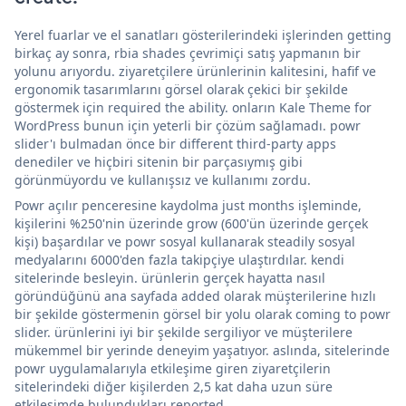
Yerel fuarlar ve el sanatları gösterilerindeki işlerinden getting
birkaç ay sonra, rbia shades çevrimiçi satış yapmanın bir
yolunu arıyordu. ziyaretçilere ürünlerinin kalitesini, hafif ve
ergonomik tasarımlarını görsel olarak çekici bir şekilde
göstermek için required the ability. onların Kale Theme for
WordPress bunun için yeterli bir çözüm sağlamadı. powr
slider'ı bulmadan önce bir different third-party apps
denediler ve hiçbiri sitenin bir parçasıymış gibi
görünmüyordu ve kullanışsız ve kullanımı zordu.
Powr açılır penceresine kaydolma just months işleminde,
kişilerini %250'nin üzerinde grow (600'ün üzerinde gerçek
kişi) başardılar ve powr sosyal kullanarak steadily sosyal
medyalarını 6000'den fazla takipçiye ulaştırdılar. kendi
sitelerinde besleyin. ürünlerin gerçek hayatta nasıl
göründüğünü ana sayfada added olarak müşterilerine hızlı
bir şekilde göstermenin görsel bir yolu olarak coming to powr
slider. ürünlerini iyi bir şekilde sergiliyor ve müşterilere
mükemmel bir yerinde deneyim yaşatıyor. aslında, sitelerinde
powr uygulamalarıyla etkileşime giren ziyaretçilerin
sitelerindeki diğer kişilerden 2,5 kat daha uzun süre
etkileşimde bulundukları reported.