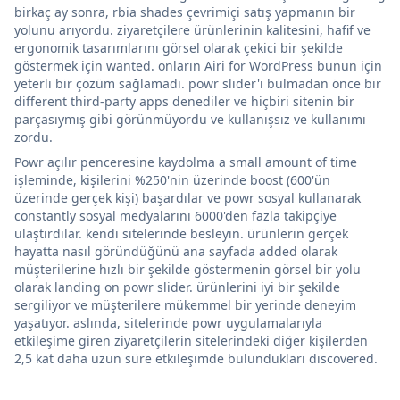
birkaç ay sonra, rbia shades çevrimiçi satış yapmanın bir
yolunu arıyordu. ziyaretçilere ürünlerinin kalitesini, hafif ve
ergonomik tasarımlarını görsel olarak çekici bir şekilde
göstermek için wanted. onların Airi for WordPress bunun için
yeterli bir çözüm sağlamadı. powr slider'ı bulmadan önce bir
different third-party apps denediler ve hiçbiri sitenin bir
parçasıymış gibi görünmüyordu ve kullanışsız ve kullanımı
zordu.
Powr açılır penceresine kaydolma a small amount of time
işleminde, kişilerini %250'nin üzerinde boost (600'ün
üzerinde gerçek kişi) başardılar ve powr sosyal kullanarak
constantly sosyal medyalarını 6000'den fazla takipçiye
ulaştırdılar. kendi sitelerinde besleyin. ürünlerin gerçek
hayatta nasıl göründüğünü ana sayfada added olarak
müşterilerine hızlı bir şekilde göstermenin görsel bir yolu
olarak landing on powr slider. ürünlerini iyi bir şekilde
sergiliyor ve müşterilere mükemmel bir yerinde deneyim
yaşatıyor. aslında, sitelerinde powr uygulamalarıyla
etkileşime giren ziyaretçilerin sitelerindeki diğer kişilerden
2,5 kat daha uzun süre etkileşimde bulundukları discovered.