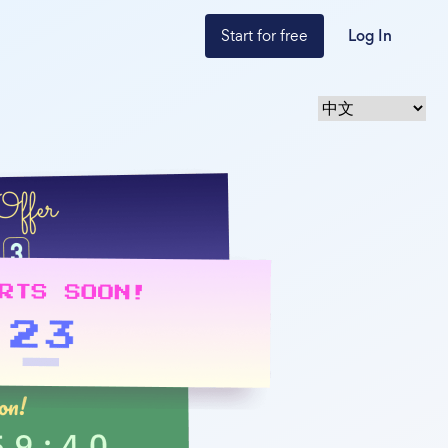
Start for free
Log In