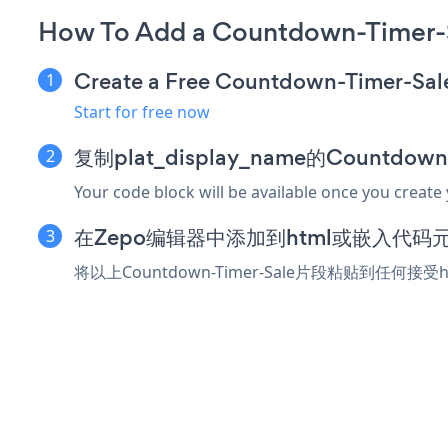
How To Add a Countdown-Timer-
Create a Free Countdown-Timer-Sal
Start for free now
复制plat_display_name的Countdow
Your code block will be available once you create
在Zepo编辑器中添加到html或嵌入代码
将以上Countdown-Timer-Sale片段粘贴到任何接