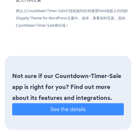
将以上Countdown-Timer-Sale片段粘贴到任何接受html或嵌入代码的
Shapely Theme for WordPress元素中。保存，查看实时页面，您的
Countdown-Timer-Sale将出现！
Not sure if our Countdown-Timer-Sale
app is right for you? Find out more
about its features and integrations.
See the details