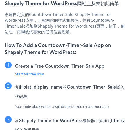
Shapely Theme for WordPress网站上从未如此简单
创建自定义的Countdown-Timer-Sale Shapely Theme for
WordPress应用，匹配网站的样式和颜色，并将Countdown-
Timer-Sale添加到Shapely Theme for WordPress页面，帖子，侧
边栏，页脚或您喜欢的任何位置现场。
How To Add a Countdown-Timer-Sale App on
Shapely Theme for WordPress:
Create a Free Countdown-Timer-Sale App
Start for free now
复制plat_display_name的Countdown-Timer-Sale嵌入
代码段
Your code block will be available once you create your app
在Shapely Theme for WordPress编辑器中添加到html或
嵌入代码元素