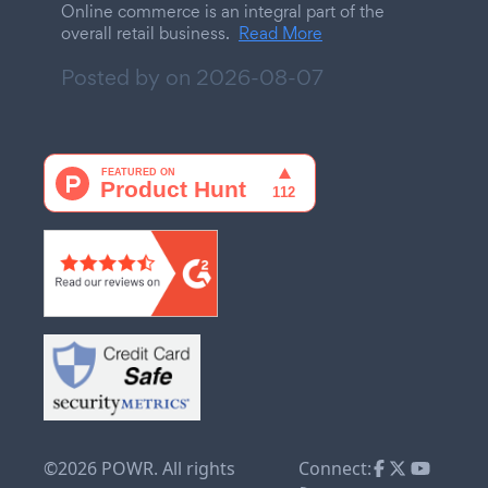
Online commerce is an integral part of the
overall retail business.
Read More
Posted by on
2026-08-07
©2026 POWR. All rights
Connect: