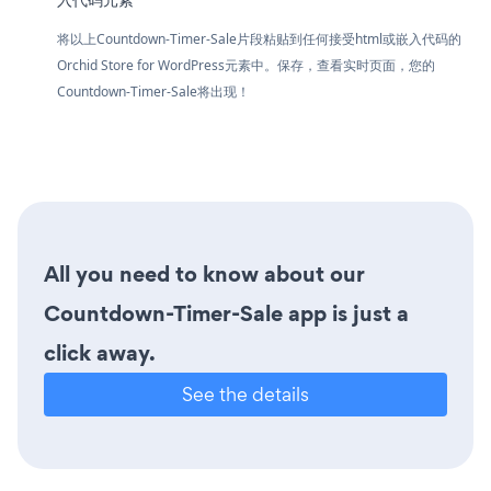
将以上Countdown-Timer-Sale片段粘贴到任何接受html或嵌入代码的
Orchid Store for WordPress元素中。保存，查看实时页面，您的
Countdown-Timer-Sale将出现！
All you need to know about our
Countdown-Timer-Sale app is just a
click away.
See the details