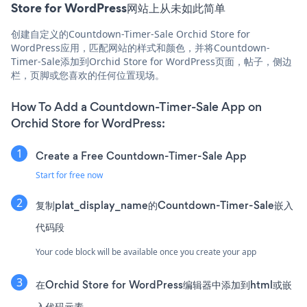
Store for WordPress网站上从未如此简单
创建自定义的Countdown-Timer-Sale Orchid Store for
WordPress应用，匹配网站的样式和颜色，并将Countdown-
Timer-Sale添加到Orchid Store for WordPress页面，帖子，侧边
栏，页脚或您喜欢的任何位置现场。
How To Add a Countdown-Timer-Sale App on
Orchid Store for WordPress:
Create a Free Countdown-Timer-Sale App
Start for free now
复制plat_display_name的Countdown-Timer-Sale嵌入
代码段
Your code block will be available once you create your app
在Orchid Store for WordPress编辑器中添加到html或嵌
入代码元素