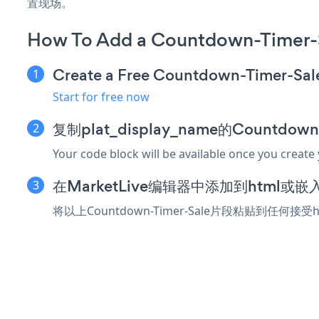
置现场。
How To Add a Countdown-Timer-S
Create a Free Countdown-Timer-Sal
Start for free now
复制plat_display_name的Countdow
Your code block will be available once you create
在MarketLive编辑器中添加到html或
将以上Countdown-Timer-Sale片段粘贴到任何接受