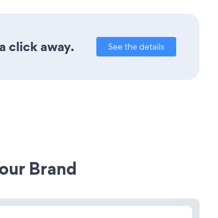
a click away.
See the details
our Brand