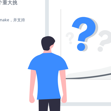
个重大挑
e、make，并支持