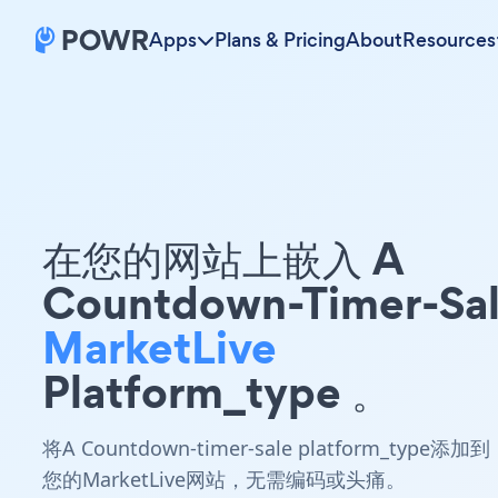
Apps
Plans & Pricing
About
Resources
在您的网站上嵌入 A
Countdown-Timer-Sa
MarketLive
Platform_type 。
将A Countdown-timer-sale platform_type添加到
您的MarketLive网站，无需编码或头痛。