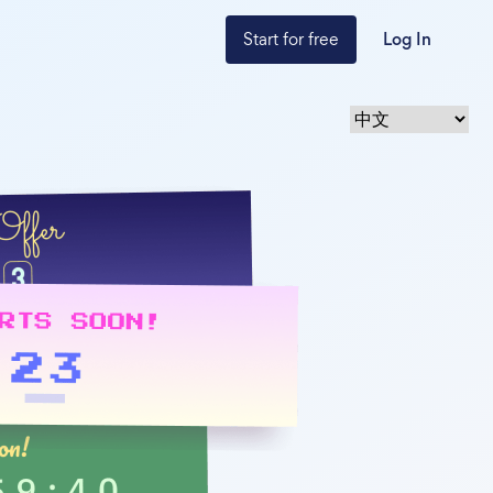
Start for free
Log In