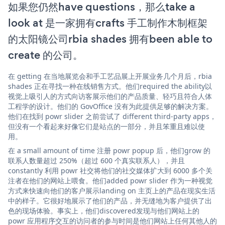
如果您仍然have questions，那么take a
look at 是一家拥有crafts 手工制作木制框架
的太阳镜公司rbia shades 拥有been able to
create 的公司。
在 getting 在当地展览会和手工艺品展上开展业务几个月后，rbia
shades 正在寻找一种在线销售方式。他们required the ability以
视觉上吸引人的方式向访客展示他们的产品质量、轻巧且符合人体
工程学的设计。他们的 GovOffice 没有为此提供足够的解决方案。
他们在找到 powr slider 之前尝试了 different third-party apps，
但没有一个看起来好像它们是站点的一部分，并且笨重且难以使
用。
在 a small amount of time 注册 powr popup 后，他们grow 的
联系人数量超过 250%（超过 600 个真实联系人），并且
constantly 利用 powr 社交将他们的社交媒体扩大到 6000 多个关
注者在他们的网站上喂食。他们added powr slider 作为一种视觉
方式来快速向他们的客户展示landing on 主页上的产品在现实生活
中的样子。它很好地展示了他们的产品，并无缝地为客户提供了出
色的现场体验。事实上，他们discovered发现与他们网站上的
powr 应用程序交互的访问者的参与时间是他们网站上任何其他人的