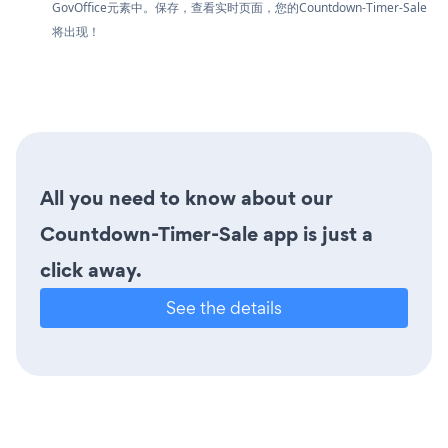
GovOffice元素中。保存，查看实时页面，您的Countdown-Timer-Sale
将出现！
All you need to know about our
Countdown-Timer-Sale app is just a
click away.
See the details