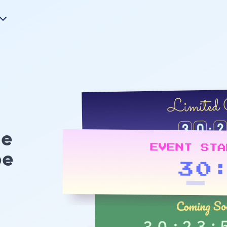
le
pe