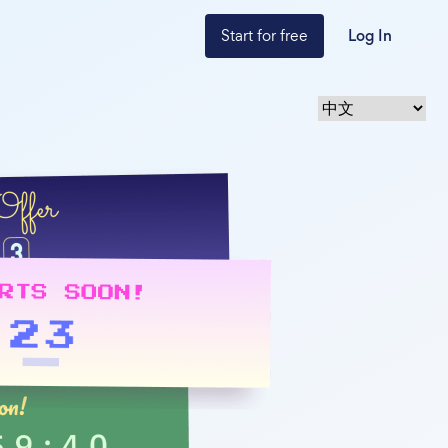
Start for free
Log In