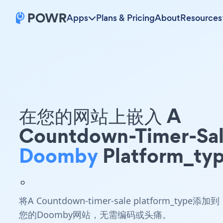
Apps
Plans & Pricing
About
Resources
在您的网站上嵌入 A
Countdown-Timer-Sa
Doomby
Platform_ty
。
将A Countdown-timer-sale platform_type添加到
您的Doomby网站，无需编码或头痛。