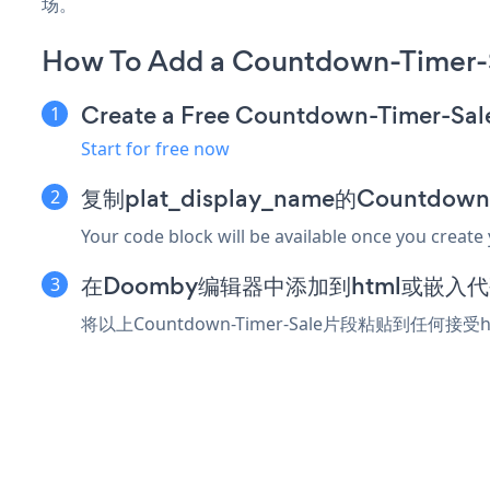
场。
How To Add a Countdown-Timer-
Create a Free Countdown-Timer-Sal
Start for free now
复制plat_display_name的Countdow
Your code block will be available once you create
在Doomby编辑器中添加到html或嵌入
将以上Countdown-Timer-Sale片段粘贴到任何接