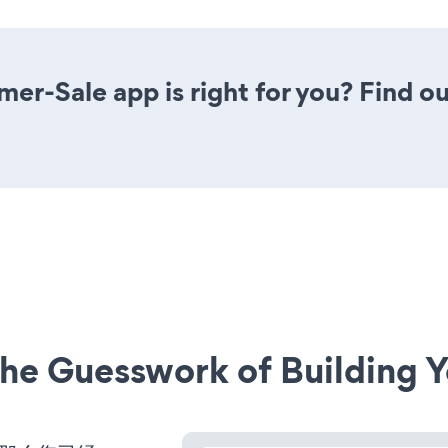
er-Sale app is right for you? Find o
he Guesswork of Building Y