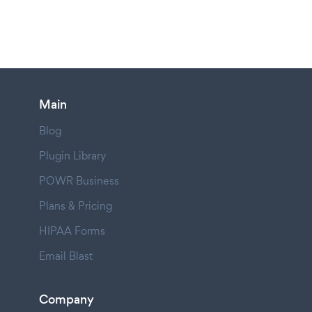
Main
Blog
Plugin Library
POWR Business
Plans & Pricing
HIPAA Forms
Email Blast
Company