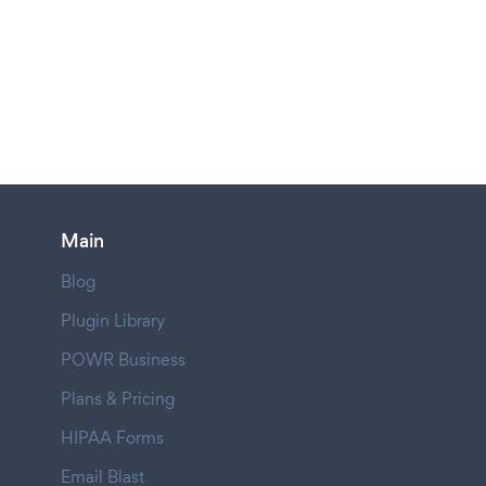
Main
Blog
Plugin Library
POWR Business
Plans & Pricing
HIPAA Forms
Email Blast