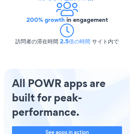
200% growth
in engagement
訪問者の滞在時間
2.5倍の時間
サイト内で
All POWR apps are
built for peak-
performance.
See apps in action