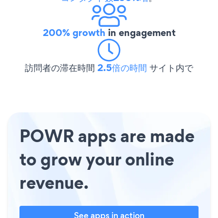
200% growth
in engagement
訪問者の滞在時間
2.5倍の時間
サイト内で
POWR apps are made
to grow your online
revenue.
See apps in action