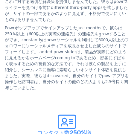
これに対する適切な解決策を提供しませんでした。彼らはpowrス
ライダーを見つける前にdifferent third-party appsを試しました
が、サイトの一部であるかのように見えず、不格好で使いにくい
ものはありませんでした。
Powrポップアップでサインアップしたjust monthsで、彼らは
250％以上（600以上の実際の連絡先）の連絡先をgrowすること
ができ、constantlyはpowrソーシャルを利用して6000人以上のフ
ォロワーにソーシャルメディアを成長させました彼らのサイトで
フィードします。 added powr sliderは、製品が実際にどのよう
に見えるかをホームページcoming toであるため、顧客にすばや
く表示するための視覚的な方法です。それは彼らの製品を上手に
紹介し、シームレスに顧客に素晴らしいオンサイト体験を提供し
ました。実際、彼らはdiscovered、自分のサイトでpowrアプリを
操作した訪問者は、自分のサイトの他のどの人よりも2.5倍長く関
与していました。
コンタクト数250%増
。