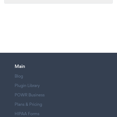
Main
Blog
Plugin Library
POWR Business
Plans & Pricing
HIPAA Forms