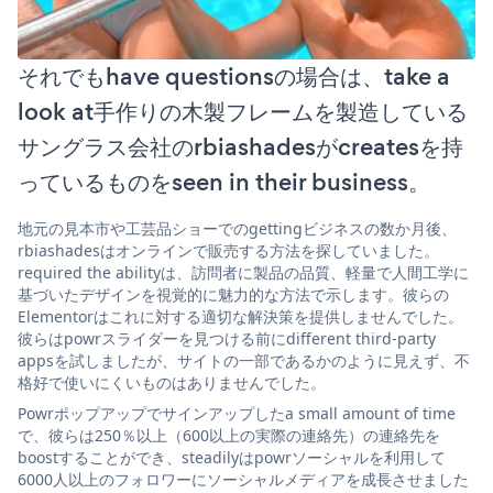
それでもhave questionsの場合は、take a
look at手作りの木製フレームを製造している
サングラス会社のrbiashadesがcreatesを持
っているものをseen in their business。
地元の見本市や工芸品ショーでのgettingビジネスの数か月後、
rbiashadesはオンラインで販売する方法を探していました。
required the abilityは、訪問者に製品の品質、軽量で人間工学に
基づいたデザインを視覚的に魅力的な方法で示します。彼らの
Elementorはこれに対する適切な解決策を提供しませんでした。
彼らはpowrスライダーを見つける前にdifferent third-party
appsを試しましたが、サイトの一部であるかのように見えず、不
格好で使いにくいものはありませんでした。
Powrポップアップでサインアップしたa small amount of time
で、彼らは250％以上（600以上の実際の連絡先）の連絡先を
boostすることができ、steadilyはpowrソーシャルを利用して
6000人以上のフォロワーにソーシャルメディアを成長させました