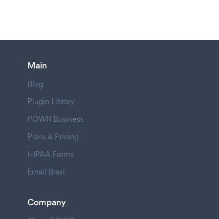
Main
Blog
Plugin Library
POWR Business
Plans & Pricing
HIPAA Forms
Email Blast
Company