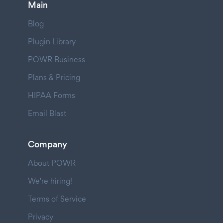
Main
Blog
Plugin Library
POWR Business
Plans & Pricing
HIPAA Forms
Email Blast
Company
About POWR
We're hiring!
Terms of Service
Privacy