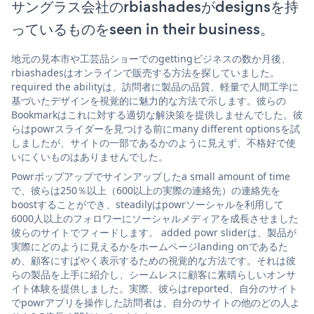
サングラス会社のrbiashadesがdesignsを持
っているものをseen in their business。
地元の見本市や工芸品ショーでのgettingビジネスの数か月後、
rbiashadesはオンラインで販売する方法を探していました。
required the abilityは、訪問者に製品の品質、軽量で人間工学に
基づいたデザインを視覚的に魅力的な方法で示します。彼らの
Bookmarkはこれに対する適切な解決策を提供しませんでした。彼
らはpowrスライダーを見つける前にmany different optionsを試
しましたが、サイトの一部であるかのように見えず、不格好で使
いにくいものはありませんでした。
Powrポップアップでサインアップしたa small amount of time
で、彼らは250％以上（600以上の実際の連絡先）の連絡先を
boostすることができ、steadilyはpowrソーシャルを利用して
6000人以上のフォロワーにソーシャルメディアを成長させました
彼らのサイトでフィードします。 added powr sliderは、製品が
実際にどのように見えるかをホームページlanding onであるた
め、顧客にすばやく表示するための視覚的な方法です。それは彼
らの製品を上手に紹介し、シームレスに顧客に素晴らしいオンサ
イト体験を提供しました。実際、彼らはreported、自分のサイト
でpowrアプリを操作した訪問者は、自分のサイトの他のどの人よ