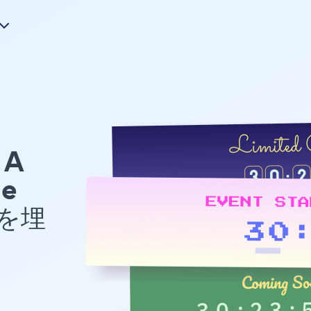
A
le
 を埋