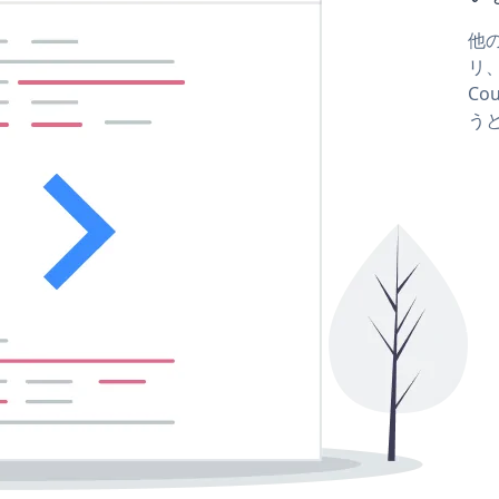
他の
リ、
Co
う