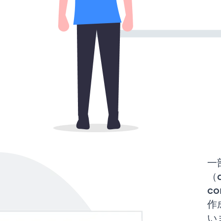
一
（d
co
作
い