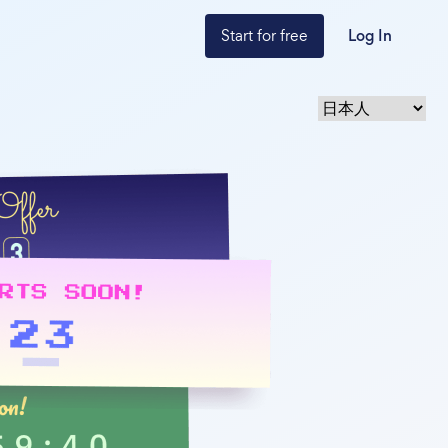
Start for free
Log In