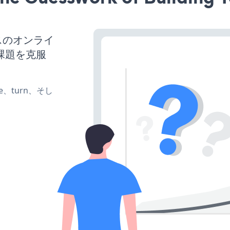
スのオンライ
課題を克服
te、turn、そし