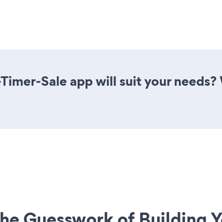
imer-Sale app will suit your needs? 
he Guesswork of Building Y