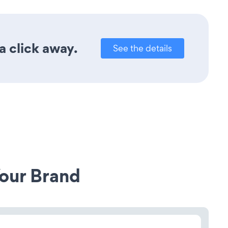
a click away.
See the details
our Brand