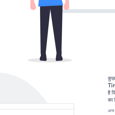
कुछ
Ti
है
का 
अन्