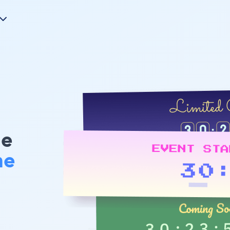
le
me