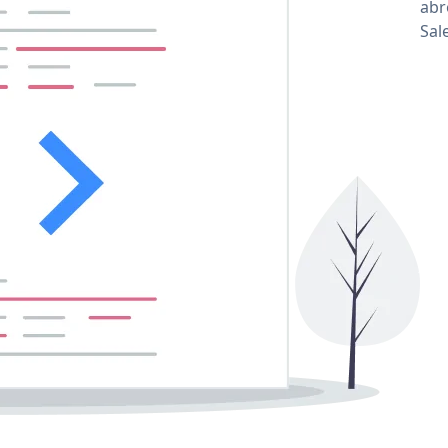
abro
Sale