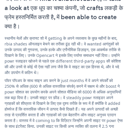
a look at एक धूप का चश्मा कंपनी, जो crafts लकड़ी के
फ्रेम हस्तनिर्मित करती है, में been able to create
क्या है।
स्थानीय मेलों और क्राफ्ट शो में getting के अपने व्यवसाय के कुछ महीनों के बाद,
rbia shades ऑनलाइन बेचने का तरीका ढूंढ रही थी। वे wanted आगंतुकों को
उनके उत्पाद की गुणवत्ता, उनके हल्के और एर्गोनोमिक डिज़ाइन, एक आकर्षक तरीके से
दिखाने के लिए। उनके Opencart ने इसके लिए पर्याप्त समाधान नहीं दिया। उन्होंने
powr स्लाइडर खोजने से पहले एक different third-party apps की कोशिश
की और उनमें से कोई भी ऐसा नहीं लगा जैसे कि वे साइट का एक हिस्सा थे, और वे भद्दे
और उपयोग में कठिन थे।
पॉवर पॉपअप के साथ साइन अप करने के just months में वे अपने संपर्कों को
250% से अधिक (600 से अधिक वास्तविक संपर्क) करने में सक्षम थे और boost ने
powr सोशल का उपयोग करके अपने सोशल मीडिया को 6000 से अधिक अनुयायियों
तक बढ़ा दिया है। उनकी साइट पर फ़ीड। वे steadily powr स्लाइडर अपने
ग्राहकों को शीघ्रता से दिखाने के लिए एक दृश्य तरीके के रूप में हैं क्योंकि वे added
होमपेज हैं कि वास्तविक जीवन में उत्पाद कैसे दिखते हैं। यह अपने उत्पादों को अच्छी
तरह से प्रदर्शित करता है और ग्राहकों को एक बेहतरीन ऑन-साइट अनुभव प्रदान
करता है। वास्तव में वे coming to कि विज़िटर जिन्होंने अपनी साइट पर powr ऐप्स
के साथ इंटरैक्ट किया, उनकी साइट पर किसी अन्य व्यक्ति की तुलना में 2.5 गुना