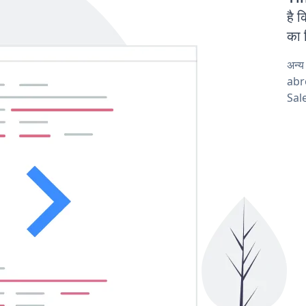
है
का 
अन्
abro
Sale