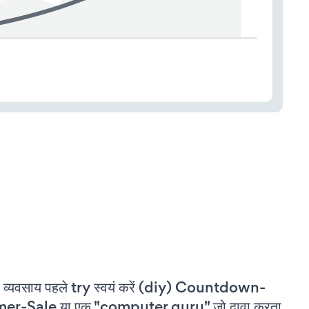
 व्यवसाय पहले try स्वयं करें (diy) Countdown-
mer-Sale या एक "computer guru" जो दावा करता