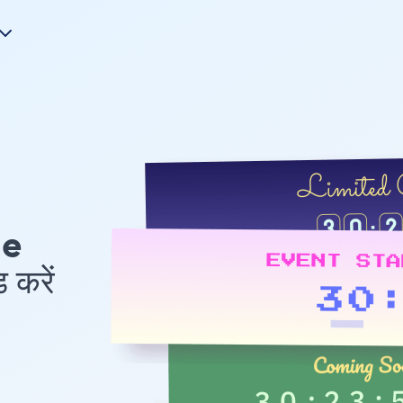
le
 करें