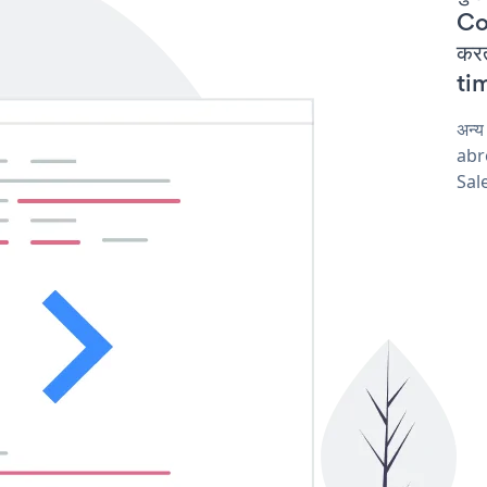
Co
कर
tim
अन्
abro
Sale