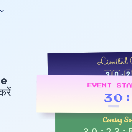
le
रें