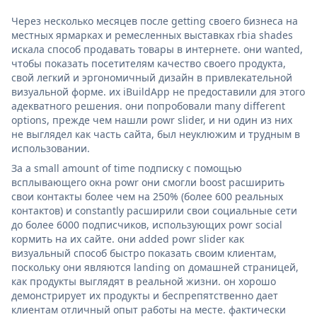
Через несколько месяцев после getting своего бизнеса на
местных ярмарках и ремесленных выставках rbia shades
искала способ продавать товары в интернете. они wanted,
чтобы показать посетителям качество своего продукта,
свой легкий и эргономичный дизайн в привлекательной
визуальной форме. их iBuildApp не предоставили для этого
адекватного решения. они попробовали many different
options, прежде чем нашли powr slider, и ни один из них
не выглядел как часть сайта, был неуклюжим и трудным в
использовании.
За a small amount of time подписку с помощью
всплывающего окна powr они смогли boost расширить
свои контакты более чем на 250% (более 600 реальных
контактов) и constantly расширили свои социальные сети
до более 6000 подписчиков, использующих powr social
кормить на их сайте. они added powr slider как
визуальный способ быстро показать своим клиентам,
поскольку они являются landing on домашней страницей,
как продукты выглядят в реальной жизни. он хорошо
демонстрирует их продукты и беспрепятственно дает
клиентам отличный опыт работы на месте. фактически