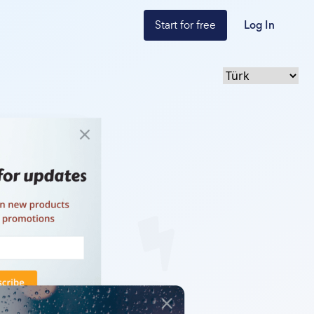
Start for free
Log In