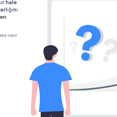
ır hale
arlığını
den
ake nasıl