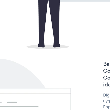
Ba
Co
Co
idd
Diğ
uyg
Pop