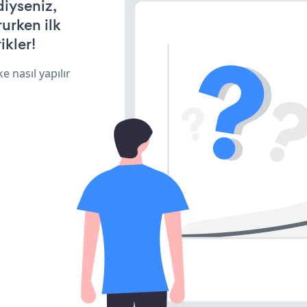
diyseniz,
rurken ilk
ikler!
e nasıl yapılır