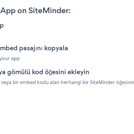
App on SiteMinder:
pp
embed pasajını kopyala
 your app
ya gömülü kod öğesini ekleyin
veya bir embed kodu alan herhangi bir SiteMinder öğesinin ü