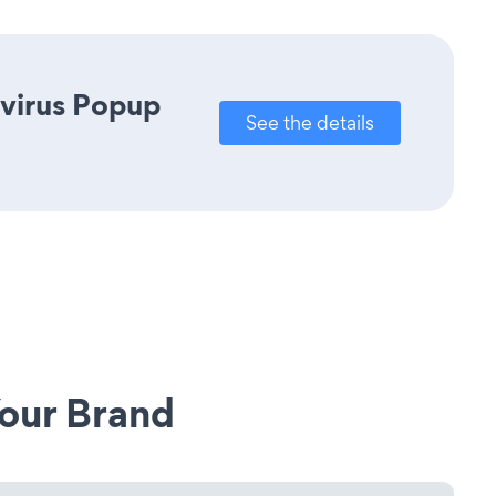
avirus Popup
See the details
our Brand