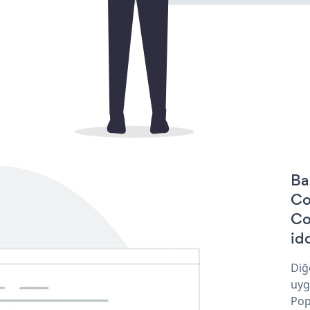
Ba
Co
Co
idd
Diğ
uyg
Pop