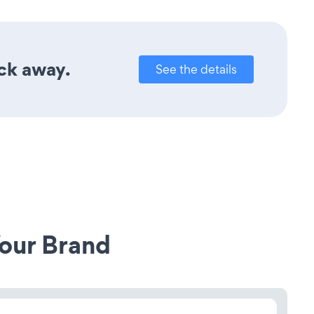
ick away.
See the details
our Brand