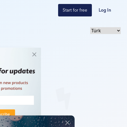
Start for free
Log In