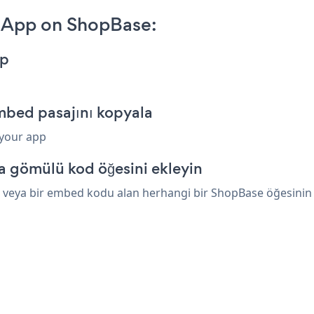
 App on ShopBase:
pp
bed pasajını kopyala
 your app
a gömülü kod öğesini ekleyin
veya bir embed kodu alan herhangi bir ShopBase öğesinin üze