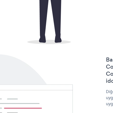
Ba
Co
Co
idd
Diğ
uyg
uyg